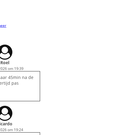
meer
Roel
2026 om 19:39
maar 45min na de
ertijd pas
icardo
2026 om 19:24