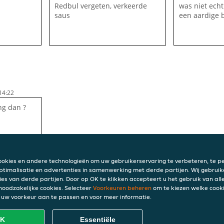
Redbul vergeten, verkeerde
was niet ech
saus
een aardige 
14:22
ng dan ?
ookies en andere technologieën om uw gebruikerservaring te verbeteren, te pe
ptimalisatie en advertenties in samenwerking met derde partijen. Wij gebruik
ies van derde partijen. Door op OK te klikken accepteert u het gebruik van alle
 noodzakelijke cookies. Selecteer
Voorkeuren beheren
om te kiezen welke cooki
INFO
uw voorkeur aan te passen en voor meer informatie.
Algem
Privac
K
Essentiële