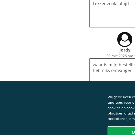
Lekker zoala altijd
Jordy
30 mrt 2026 om 
waar is mijn bestelli
heb niks ontvangen
Wij gebruiken c
analyses voor o
cookies en cook
plaatsen altijd
CONTACT
accepteren, om 
Anatolia 23
Kerkstraat 8
O