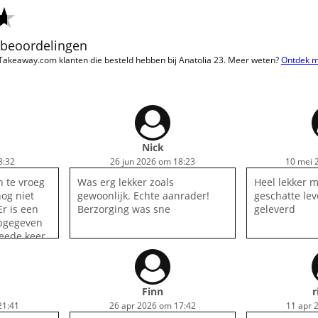
2 beoordelingen
 Takeaway.com klanten die besteld hebben bij Anatolia 23. Meer weten?
Ontdek 
Nick
8:32
26 jun 2026 om 18:23
10 mei 
 te vroeg
Was erg lekker zoals
Heel lekker 
og niet
gewoonlijk. Echte aanrader!
geschatte lev
Er is een
Berzorging was sne
geleverd
opgegeven
weede keer
aren klef,
 en vork
kaar. Friet
Finn
r
21:41
26 apr 2026 om 17:42
11 apr 