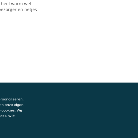
t heel warm wel
bezorger en netjes
rsonaliseren,
en onze eigen
 cookies. Wij
es u wilt
ene voorwaarden
y statement