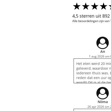
4,5 sterren uit 89
Alle beoordelingen zijn van
An
1 aug 2026 om 
Het eten werd 20 min
geleverd, waardoor n
iedereen thuis was. 
reden dat een uur 
wordt! Dit is al de t
voor ons. Broodjes w
je moest ze met mes
eten, alles viel uit el
slecht
Niima
26 apr 2026 om 